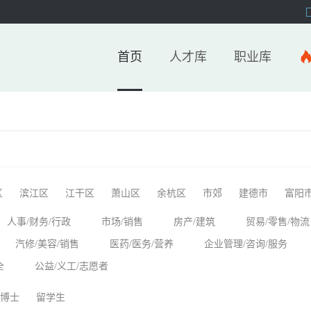
首页
人才库
职业库
区
滨江区
江干区
萧山区
余杭区
市郊
建德市
富阳
人事/财务/行政
市场/销售
房产/建筑
贸易/零售/物流
汽修/美容/销售
医药/医务/营养
企业管理/咨询/服务
全
公益/义工/志愿者
博士
留学生