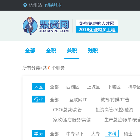
杭州站
[切换城市]
全部
全职
兼职
残职
所有分类>共
0
个职务
地区
全部
西湖区
上城区
下城区
拱墅
行业
全部
互联网IT
教育/传媒/广告
CEO/总裁/高管
投资高管/风控/融资
家政/酒店服务/美健
生产总监/跟单/安
学历
全部
中专以下
大专
本科
硕士