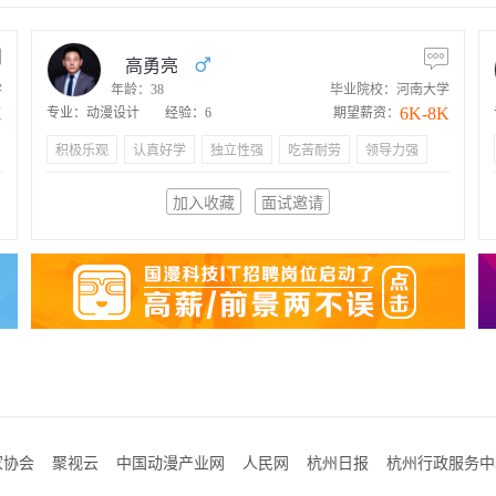
高勇亮
学
年龄：38
毕业院校：河南大学
K
6K-8K
专业：动漫设计
经验：6
期望薪资：
积极乐观
认真好学
独立性强
吃苦耐劳
领导力强
加入收藏
面试邀请
家协会
聚视云
中国动漫产业网
人民网
杭州日报
杭州行政服务中