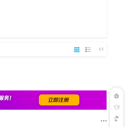
1
/
1