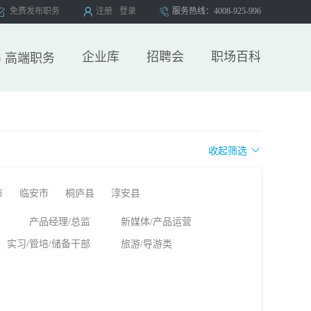
免费发布职务
注册
登录
服务热线：4008-925-996
企业库
招聘会
职场百科
高端职务
收起筛选
市
临安市
桐庐县
淳安县
产品经理/总监
新媒体/产品运营
实习/管培/储备干部
旅游/导游类