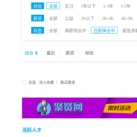
经验
全部
实习
1年以下
1-3年
3-5年
薪资
全部
公益
2K以下
2K-4K
4K-6K
状态
全部
离职待业中
在职择业中
紧急求
综合
最近
薪资
经验
|
全选
加入收藏
面试邀请
活跃人才