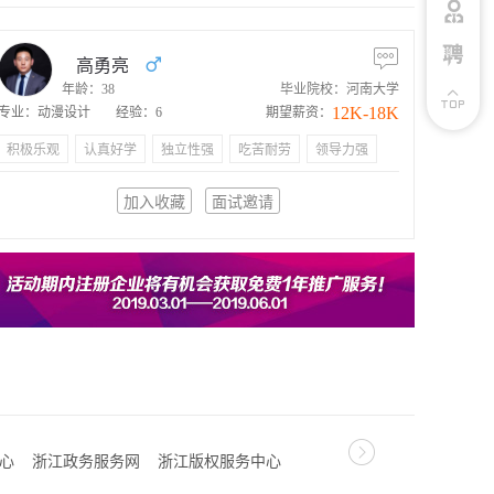
高勇亮
年龄：38
毕业院校：河南大学
12K-18K
专业：动漫设计
经验：6
期望薪资：
积极乐观
认真好学
独立性强
吃苦耐劳
领导力强
加入收藏
面试邀请
心
浙江政务服务网
浙江版权服务中心