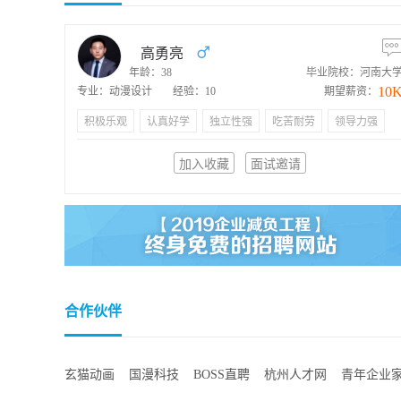
高勇亮
年龄：38
毕业院校：河南大
10
专业：动漫设计
经验：10
期望薪资：
积极乐观
认真好学
独立性强
吃苦耐劳
领导力强
加入收藏
面试邀请
合作伙伴
玄猫动画
国漫科技
BOSS直聘
杭州人才网
青年企业
中国国际动漫节