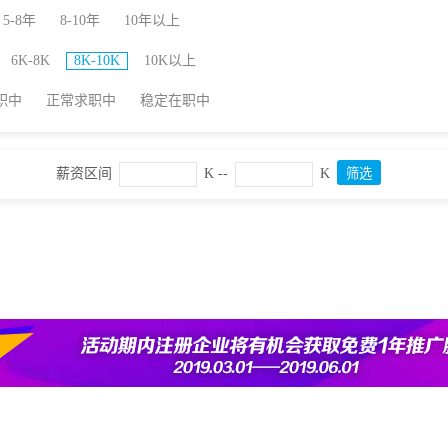
5-8年
8-10年
10年以上
6K-8K
8K-10K
10K以上
职中
正常求职中
稳定在职中
薪资区间
K --
K