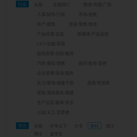
行业
全部
互联网IT
教育/传媒/广告
人事/财务/行政
市场/销售
房产/建筑
贸易/零售/物流
产品经理/总监
新媒体/产品运营
CEO/总裁/高管
投资高管/风控/融资
汽修/美容/销售
医药/医务/营养
企业管理/咨询/服务
实习/管培/储备干部
旅游/导游类
家政/酒店服务/美健
生产总监/跟单/安全
公益/义工/志愿者
学历
全部
中专以下
大专
本科
硕士
博士
留学生