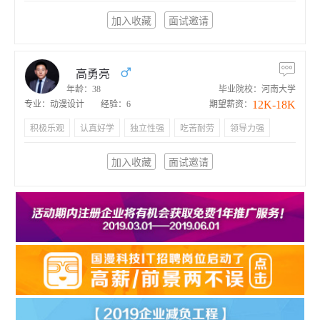
加入收藏
面试邀请
高勇亮
年龄：38
毕业院校：河南大学
12K-18K
专业：动漫设计
经验：6
期望薪资：
积极乐观
认真好学
独立性强
吃苦耐劳
领导力强
加入收藏
面试邀请