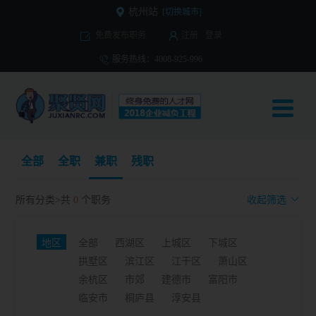
杭州站
[切换城市]
免费发布职务
注册
登录
服务热线：4008-925-996
全部
全职
兼职
残职
所有分类>共
0
个职务
收起筛选
地区
全部
西湖区
上城区
下城区
拱墅区
滨江区
江干区
萧山区
余杭区
市郊
建德市
富阳市
临安市
桐庐县
淳安县