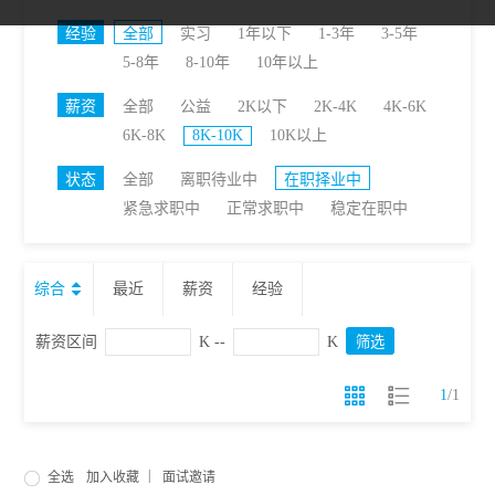
经验
全部
实习
1年以下
1-3年
3-5年
5-8年
8-10年
10年以上
薪资
全部
公益
2K以下
2K-4K
4K-6K
6K-8K
8K-10K
10K以上
状态
全部
离职待业中
在职择业中
紧急求职中
正常求职中
稳定在职中
综合
最近
薪资
经验
薪资区间
K --
K
1
/
1
|
全选
加入收藏
面试邀请