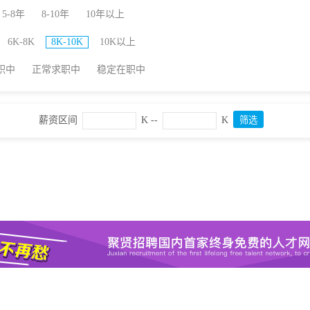
5-8年
8-10年
10年以上
6K-8K
8K-10K
10K以上
职中
正常求职中
稳定在职中
薪资区间
K --
K