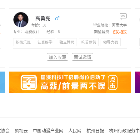
高勇亮
学
年龄：38
毕业院校：河南大学
K
6K-8K
专业：动漫设计
经验：6
期望薪资：
积极乐观
认真好学
独立性强
吃苦耐劳
领导力强
加入收藏
面试邀请
家协会
聚视云
中国动漫产业网
人民网
杭州日报
杭州行政服务中