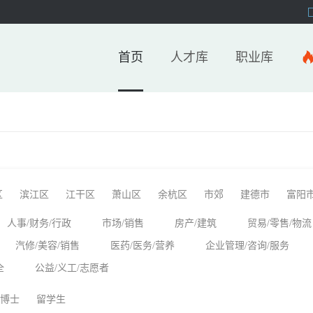
首页
人才库
职业库
区
滨江区
江干区
萧山区
余杭区
市郊
建德市
富阳
人事/财务/行政
市场/销售
房产/建筑
贸易/零售/物流
汽修/美容/销售
医药/医务/营养
企业管理/咨询/服务
全
公益/义工/志愿者
博士
留学生