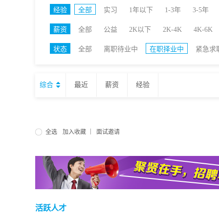
经验
全部
实习
1年以下
1-3年
3-5年
薪资
全部
公益
2K以下
2K-4K
4K-6K
状态
全部
离职待业中
在职择业中
紧急求
综合
最近
薪资
经验
|
全选
加入收藏
面试邀请
活跃人才