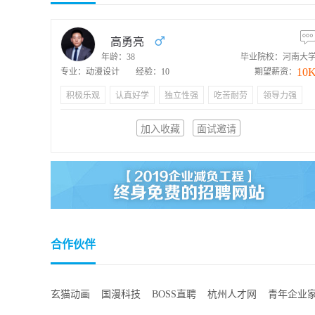
高勇亮
年龄：38
毕业院校：河南大
10
专业：动漫设计
经验：10
期望薪资：
积极乐观
认真好学
独立性强
吃苦耐劳
领导力强
加入收藏
面试邀请
合作伙伴
玄猫动画
国漫科技
BOSS直聘
杭州人才网
青年企业
中国国际动漫节