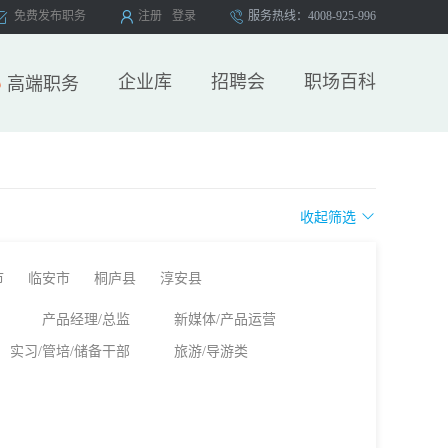
免费发布职务
注册
登录
服务热线：4008-925-996
企业库
招聘会
职场百科
高端职务
收起筛选
市
临安市
桐庐县
淳安县
产品经理/总监
新媒体/产品运营
实习/管培/储备干部
旅游/导游类