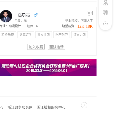
高勇亮
年龄：38
毕业院校：河南大学
12K-18K
专业：动漫设计
经验：6
期望薪资：
积极乐观
认真好学
独立性强
吃苦耐劳
领导力强
加入收藏
面试邀请
心
浙江政务服务网
浙江版权服务中心