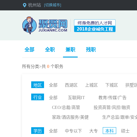
杭州站
[切换城市]
全部
全职
兼职
残职
所有分类>共
0
个职务
地区
全部
西湖区
上城区
下城区
拱墅
行业
全部
互联网IT
教育/传媒/广告
CEO/总裁/高管
投资高管/风控/融资
家政/酒店服务/美健
生产总监/跟单/安
学历
全部
中专以下
大专
本科
硕士